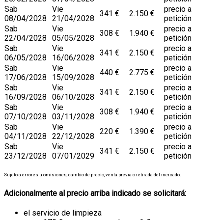
Sab
Vie
precio a
341 €
2.150 €
08/04/2028
21/04/2028
petición
Sab
Vie
precio a
308 €
1.940 €
22/04/2028
05/05/2028
petición
Sab
Vie
precio a
341 €
2.150 €
06/05/2028
16/06/2028
petición
Sab
Vie
precio a
440 €
2.775 €
17/06/2028
15/09/2028
petición
Sab
Vie
precio a
341 €
2.150 €
16/09/2028
06/10/2028
petición
Sab
Vie
precio a
308 €
1.940 €
07/10/2028
03/11/2028
petición
Sab
Vie
precio a
220 €
1.390 €
04/11/2028
22/12/2028
petición
Sab
Vie
precio a
341 €
2.150 €
23/12/2028
07/01/2029
petición
Sujeto a errores u omisiones, cambio de precio, venta previa o retirada del mercado.
Adicionalmente al precio arriba indicado se solicitará:
el servicio de limpieza