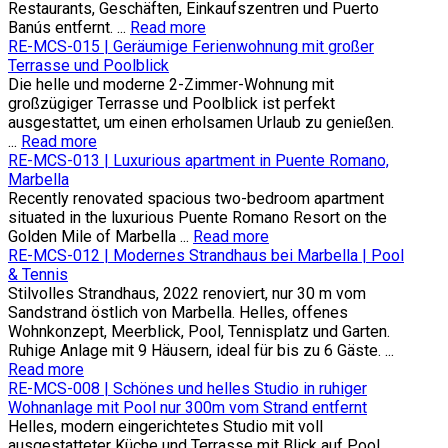
Restaurants, Geschäften, Einkaufszentren und Puerto
Banús entfernt. ...
Read more
RE-MCS-015 | Geräumige Ferienwohnung mit großer
Terrasse und Poolblick
Die helle und moderne 2-Zimmer-Wohnung mit
großzügiger Terrasse und Poolblick ist perfekt
ausgestattet, um einen erholsamen Urlaub zu genießen.
...
Read more
RE-MCS-013 | Luxurious apartment in Puente Romano,
Marbella
Recently renovated spacious two-bedroom apartment
situated in the luxurious Puente Romano Resort on the
Golden Mile of Marbella ...
Read more
RE-MCS-012 | Modernes Strandhaus bei Marbella | Pool
& Tennis
Stilvolles Strandhaus, 2022 renoviert, nur 30 m vom
Sandstrand östlich von Marbella. Helles, offenes
Wohnkonzept, Meerblick, Pool, Tennisplatz und Garten.
Ruhige Anlage mit 9 Häusern, ideal für bis zu 6 Gäste. ...
Read more
RE-MCS-008 | Schönes und helles Studio in ruhiger
Wohnanlage mit Pool nur 300m vom Strand entfernt
Helles, modern eingerichtetes Studio mit voll
ausgestatteter Küche und Terrasse mit Blick auf Pool